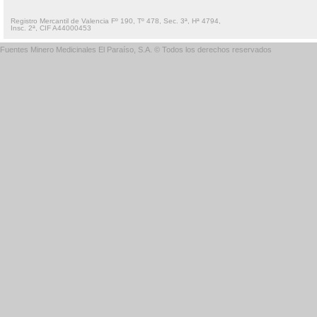
Registro Mercantil de Valencia Fº 190, Tº 478, Sec. 3ª, Hª 4794,
Insc. 2ª, CIF A44000453
Fuentes Minero Medicinales El Paraíso, S.A. © Todos los derechos reservados