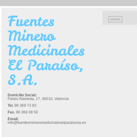
Fuentes
volver
Minero
Medicinales
El Paraíso,
S.A.
Domicilio Social:
Paseo Alameda, 17, 46010, Valencia
Tel.
96 369 73 83
Fax.
96 369 08 50
Email:
info@fuentesmineromedicinaleselparaisosa.es